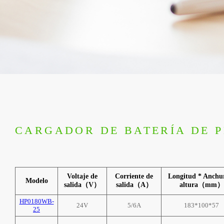
CARGADOR DE BATERÍA DE 
Voltaje de
Corriente de
Longitud * Anchu
Modelo
salida（V）
salida（A）
altura（mm）
HP0180WB-
24V
5/6A
183*100*57
25